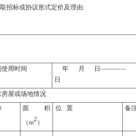
取招标或协议形式定价及理由:
划
使用
时间
年 月 日————
日
求房屋
或场地
情况
称
面积
位 置
备
2
（m
）