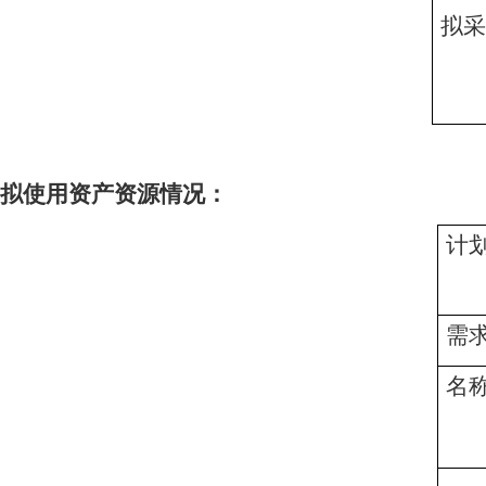
拟采
拟使用资产资源情况：
计
需
名